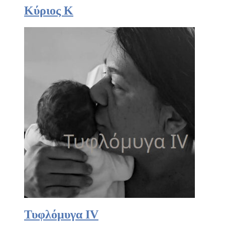
Κύριος Κ
Τυφλόμυγα IV