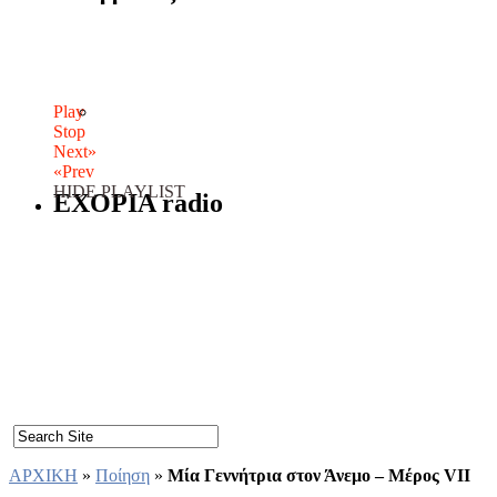
Play
Stop
Next»
«Prev
HIDE PLAYLIST
EXOPIA radio
ΑΡΧΙΚΗ
»
Ποίηση
»
Μία Γεννήτρια στον Άνεμο – Μέρος VII