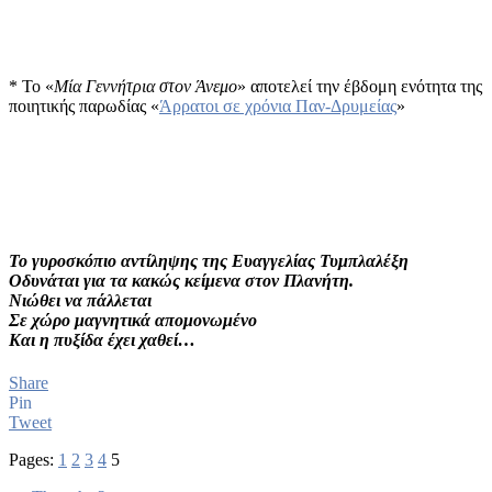
* Το «
Μία Γεννήτρια στον Άνεμο
» αποτελεί την έβδομη ενότητα της
ποιητικής παρωδίας «
Άρρατοι σε χρόνια Παν-Δρυμείας
»
Το γυροσκόπιο αντίληψης της Ευαγγελίας Τυμπλαλέξη
Οδυνάται για τα κακώς κείμενα στον Πλανήτη.
Νιώθει να πάλλεται
Σε χώρο μαγνητικά απομονωμένο
Και η πυξίδα έχει χαθεί…
Share
Pin
Tweet
Pages:
1
2
3
4
5