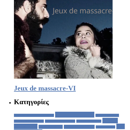
Jeux de massacre-VI
Κατηγορίες
Antonin Artaud
(8)
Antoine de Saint-Exupéry
(1)
Cesare Pavese
(1)
Eugène
Charles Baudelaire
(1)
Edouardo Galeano
(1)
Ernesto Sabato
(1)
Ionesco
(7)
Jeux
Franz Kafka
(2)
Giordano Bruno
(2)
Jean Genet
(1)