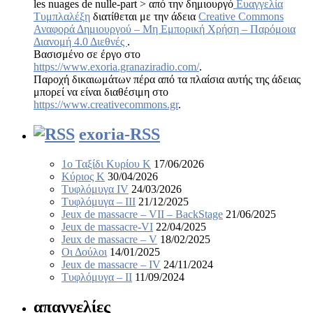
les nuages de nulle-part > από την δημιουργό
Ευαγγελία
Τυμπλαλέξη
διατίθεται με την άδεια
Creative Commons
Αναφορά Δημιουργού – Μη Εμπορική Χρήση – Παρόμοια
Διανομή 4.0 Διεθνές
.
Βασισμένο σε έργο στο
https://www.exoria.granaziradio.com/
.
Παροχή δικαιωμάτων πέρα από τα πλαίσια αυτής της άδειας
μπορεί να είναι διαθέσιμη στο
https://www.creativecommons.gr
.
exoria-RSS
1ο Ταξίδι Κυρίου Κ
17/06/2026
Κύριος Κ
30/04/2026
Τυφλόμυγα IV
24/03/2026
Τυφλόμυγα – III
21/12/2025
Jeux de massacre – VII – BackStage
21/06/2025
Jeux de massacre-VI
22/04/2025
Jeux de massacre – V
18/02/2025
Οι Δούλοι
14/01/2025
Jeux de massacre – IV
24/11/2024
Τυφλόμυγα – II
11/09/2024
απαγγελίες