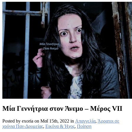
Μία Γεννήτρια στον Άνεμο – Μέρος VII
Posted by exoria on Μαΐ 15th, 2022 in
Απαγγελία
,
Άρρατοι σε
χρόνια Παν-Δρυμείας
,
Εικόνα & Ήχος
,
Ποίηση