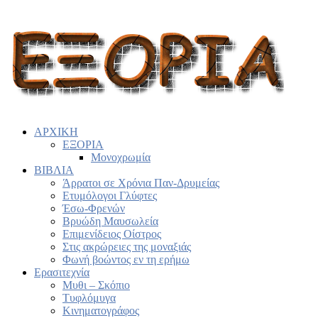
ΑΡΧΙΚΗ
ΕΞΟΡΙΑ
Μονοχρωμία
ΒΙΒΛΙΑ
Άρρατοι σε Χρόνια Παν-Δρυμείας
Ετυμόλογοι Γλύφτες
Έσω-Φρενών
Βρυώδη Μαυσωλεία
Επιμενίδειος Οίστρος
Στις ακρώρειες της μοναξιάς
Φωνή βοώντος εν τη ερήμω
Ερασιτεχνία
Μυθι – Σκόπιο
Τυφλόμυγα
Κινηματογράφος