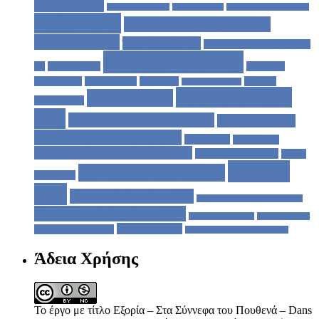
de massacre
(6)
Samuel Beckett
(1)
Sylvia Plath
(1)
Xosé Tarrio Gonzàles
(1)
Άρθρα
(56)
Άρρατοι σε χρόνια Παν-
Δρυμείας
(17)
Έσω-Φρενών
(6)
Αλέξανδρος Παπαδιαμάντης
Απαγγελία
(125)
(2)
Ανάγνωση
(2)
Ασύνειδοι
Διάλογοι
(2)
Αφιέρωμα
(2)
Βιβλία
(2)
Γιώργος
Γιάννης Ρίτσος
(1)
Εικόνα & Ήχος
Δοκίμιο
(27)
Χειμωνάς
(2)
(63)
Ελληνική Λογοτεχνία
(12)
Ερασιτεχνία
(7)
Ετυμόλογοι Γλύφτες
(15)
Θέατρο
(3)
Ιστορικό
(2)
Καλλιτεχνικές Προσεγγίσεις
(7)
Κινηματογράφος
(3)
Μυθι -
Ποίηση
Ξένη Λογοτεχνία
(29)
Σκόπιο
(2)
(85)
Ποιητικό Δοκίμιο
(11)
Στις Ακρώρειες της Μοναξιάς
(1)
Στοχαστικό Δοκίμιο
(17)
Συναφή Κείμενα
(1)
Συνεντεύξεις
(1)
Τυφλόμυγα
(4)
Τάσος Λειβαδίτης
(2)
Φωνή Βοώντος εν τη Ερήμω
(1)
Άδεια Χρήσης
Το έργο με τίτλο Εξορία – Στα Σύννεφα του Πουθενά – Dans