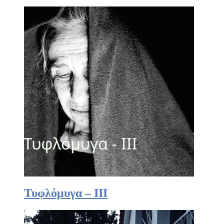
Τυφλόμυγα – III