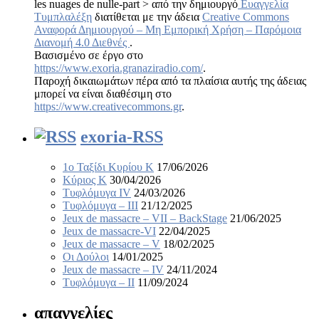
les nuages de nulle-part > από την δημιουργό
Ευαγγελία
Τυμπλαλέξη
διατίθεται με την άδεια
Creative Commons
Αναφορά Δημιουργού – Μη Εμπορική Χρήση – Παρόμοια
Διανομή 4.0 Διεθνές
.
Βασισμένο σε έργο στο
https://www.exoria.granaziradio.com/
.
Παροχή δικαιωμάτων πέρα από τα πλαίσια αυτής της άδειας
μπορεί να είναι διαθέσιμη στο
https://www.creativecommons.gr
.
exoria-RSS
1ο Ταξίδι Κυρίου Κ
17/06/2026
Κύριος Κ
30/04/2026
Τυφλόμυγα IV
24/03/2026
Τυφλόμυγα – III
21/12/2025
Jeux de massacre – VII – BackStage
21/06/2025
Jeux de massacre-VI
22/04/2025
Jeux de massacre – V
18/02/2025
Οι Δούλοι
14/01/2025
Jeux de massacre – IV
24/11/2024
Τυφλόμυγα – II
11/09/2024
απαγγελίες