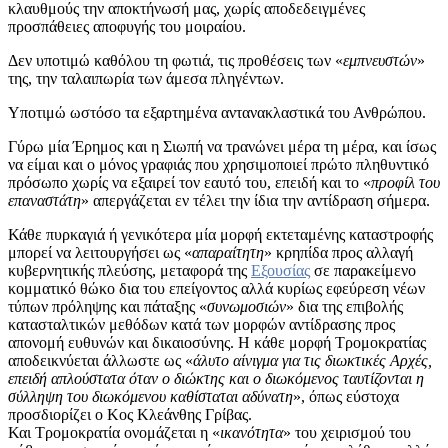
κλαυθμούς την αποκτήνωσή μας, χωρίς αποδεδειγμένες
προσπάθειες αποφυγής του μοιραίου.
Δεν υποτιμώ καθόλου τη φωτιά, τις προθέσεις των «
εμπνευστών
»
της, την ταλαιπωρία των άμεσα πληγέντων.
Υποτιμώ ωστόσο τα εξαρτημένα αντανακλαστικά του Ανθρώπου.
Γύρω μία Έρημος και η Σιωπή να τρανώνει μέρα τη μέρα, και ίσως
να είμαι και ο μόνος γραφιάς που χρησιμοποιεί πρώτο πληθυντικό
πρόσωπο χωρίς να εξαιρεί τον εαυτό του, επειδή και το «
προφίλ του
επαναστάτη
» απεργάζεται εν τέλει την ίδια την αντίδραση σήμερα.
Κάθε πυρκαγιά ή γενικότερα μία μορφή εκτεταμένης καταστροφής
μπορεί να λειτουργήσει ως «
απαραίτητη
» κρηπίδα προς αλλαγή
κυβερνητικής πλεύσης, μεταφορά της
Εξουσίας
σε παρακείμενο
κομματικό θώκο δια του επείγοντος αλλά κυρίως εφεύρεση νέων
τύπων πρόληψης και πάταξης «
συνωμοσιών
» δια της επιβολής
κατασταλτικών μεθόδων κατά των μορφών αντίδρασης προς
απονομή ευθυνών και δικαιοσύνης. Η κάθε μορφή Τρομοκρατίας
αποδεικνύεται άλλωστε ως «
άλυτο αίνιγμα για τις διωκτικές Αρχές,
επειδή απλούστατα όταν ο διώκτης και ο διωκόμενος ταυτίζονται η
σύλληψη του διωκόμενου καθίσταται αδύνατη
», όπως εύστοχα
προσδιορίζει ο Κος Κλεάνθης Γρίβας.
Και Τρομοκρατία ονομάζεται η «
ικανότητα
» του χειρισμού του