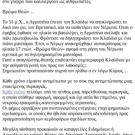
στο γόητρο που καλλιεργούν ως ανθρωπιστές.
Βρώμα Θεών…
Το 51 μ.Χ., η Αγριππίνα έπεισε τον Κλαύδιο να αποκληρώσει το
δικό του γιο, τον Βρετανικό, και να υιοθετήσει τον Νέρωνα. Όταν ο
έφηβος έφθασε σε ηλικία να βασιλέψει, η Αγριππίνα ανέλαβε και
πάλι πρωτοβουλία. Φρόντισε να δηλητηριάσει τον Κλαύδιο με ένα
πιάτο μανιτάρια. Έτσι, ο Νέρων ανακηρύχθηκε αυτοκράτορας σε
ηλικία 17 ετών. «Βρώμα Θεών» αφορά στη ρήση του Νέρωνα
σχετικά με τα δηλητηριασμένα μανιτάρια.
Γιατί ο αναγνώστης-θεατής επιδεικνύει συμπεριφορά Κλαύδιου με
την ασίγαστη ροπή του προς τον λαϊκισμό;;;
Σημειωτέον προσποιούταν συχνά τον ηλίθιο ο εν λόγω Κύριος…
Κάθε χρόνο είμαστε αντιμέτωποι με το σοκ της αντιμετώπισης μιας
επικείμενης πυρκαγιάς.
Κάθε χρόνο
τελούμε υπό το πένθος μιας παρελθούσας πυρκαγιάς,
η οποία στάθηκε αφορμή, αφορμή και όχι αιτία θα επιμείνω, για
νεκρούς-τραυματίες-κατεστρεμμένες περιουσίες.
Οι φήμες οργιάζουν για συντονισμένες ενέργειες επιχειρηματικών
σχεδιασμών, οι οποίες θα ήθελαν απρόσκοπτη αδειοδότηση προς
πραγματοποίηση των κερδοφόρων σχεδίων τους.
Μεγάλη αίσθηση προκαλούν οι καταγγελίες Ειδημόνων ή
Αρμοδίων σε καίριες θέσεις της Δημόσιας Διοικητικής Αρχής, όπως