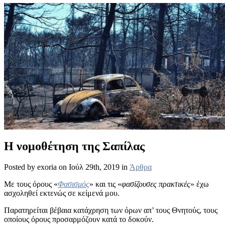
Η νομοθέτηση της Σαπίλας
Posted by exoria on Ιούλ 29th, 2019 in
Άρθρα
Με τους όρους «
Φασισμός
» και τις «
φασίζουσες πρακτικές
» έχω
ασχοληθεί εκτενώς σε κείμενά μου.
Παρατηρείται βέβαια κατάχρηση των όρων απ’ τους Θνητούς, τους
οποίους όρους προσαρμόζουν κατά το δοκούν.