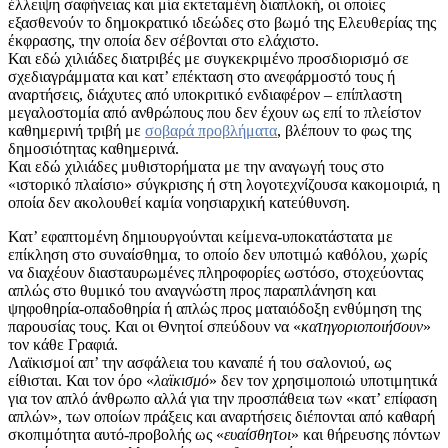
έλλειψη σαφήνειας και μία εκτεταμένη διαπλοκή, οι οποίες
εξασθενούν το δημοκρατικό ιδεώδες στο βωμό της Ελευθερίας της
έκφρασης, την οποία δεν σέβονται στο ελάχιστο.
Και εδώ χιλιάδες διατριβές με συγκεκριμένο προσδιορισμό σε
σχεδιαγράμματα και κατ’ επέκταση στο ανεφάρμοστό τους ή
αναρτήσεις, διάχυτες από υποκριτικό ενδιαφέρον – επίπλαστη
μεγαλοστομία από ανθρώπους που δεν έχουν ως επί το πλείστον
καθημερινή τριβή με
σοβαρά προβλήματα
, βλέπουν το φως της
δημοσιότητας καθημερινά.
Και εδώ χιλιάδες μυθιστορήματα με την αναγωγή τους στο
«ιστορικό πλαίσιο» σύγκρισης ή στη λογοτεχνίζουσα κακομοιριά, η
οποία δεν ακολουθεί καμία νοησιαρχική κατεύθυνση.
Κατ’ εφαπτομένη δημιουργούνται κείμενα-υποκατάστατα με
επίκληση στο συναίσθημα, το οποίο δεν υποτιμώ καθόλου, χωρίς
να διαχέουν διασταυρωμένες πληροφορίες ωστόσο, στοχεύοντας
απλώς στο θυμικό του αναγνώστη προς παραπλάνηση και
ψηφοθηρία-οπαδοθηρία ή απλώς προς ματαιόδοξη ενθύμηση της
παρουσίας τους. Και οι Θνητοί σπεύδουν να «
κατηγοριοποιήσουν
»
τον κάθε Γραφιά.
Λαϊκισμοί απ’ την ασφάλεια του καναπέ ή του σαλονιού, ως
είθισται. Και τον όρο «
λαϊκισμό
» δεν τον χρησιμοποιώ υποτιμητικά
για τον απλό άνθρωπο αλλά για την προσπάθεια των «κατ’ επίφαση
απλών», των οποίων πράξεις και αναρτήσεις διέπονται από καθαρή
σκοπιμότητα αυτό-προβολής ως «
ευαίσθητοι
» και θήρευσης πόντων