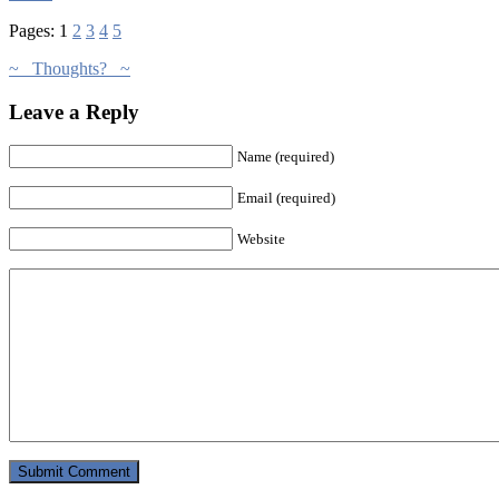
Pages:
1
2
3
4
5
~ Thoughts? ~
Leave a Reply
Name (required)
Email (required)
Website