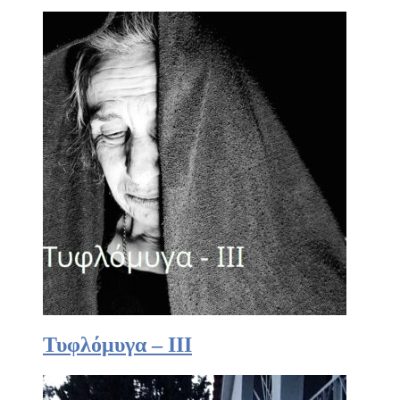
Τυφλόμυγα – III