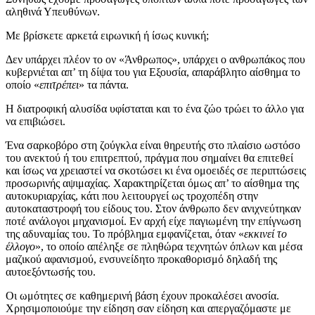
αληθινά Υπευθύνων.
Με βρίσκετε αρκετά ειρωνική ή ίσως κυνική;
Δεν υπάρχει πλέον το ον «Άνθρωπος», υπάρχει ο ανθρωπάκος που
κυβερνιέται απ’ τη δίψα του για Εξουσία, απαράβλητο αίσθημα το
οποίο «
επιτρέπει
» τα πάντα.
Η διατροφική αλυσίδα υφίσταται και το ένα ζώο τρώει το άλλο για
να επιβιώσει.
Ένα σαρκοβόρο στη ζούγκλα είναι θηρευτής στο πλαίσιο ωστόσο
του ανεκτού ή του επιτρεπτού, πράγμα που σημαίνει θα επιτεθεί
και ίσως να χρειαστεί να σκοτώσει κι ένα ομοειδές σε περιπτώσεις
προσωρινής αψιμαχίας. Χαρακτηρίζεται όμως απ’ το αίσθημα της
αυτοκυριαρχίας, κάτι που λειτουργεί ως τροχοπέδη στην
αυτοκαταστροφή του είδους του. Στον άνθρωπο δεν ανιχνεύτηκαν
ποτέ ανάλογοι μηχανισμοί. Εν αρχή είχε παγιωμένη την επίγνωση
της αδυναμίας του. Το πρόβλημα εμφανίζεται, όταν «
εκκινεί το
έλλογο
», το οποίο απέληξε σε πληθώρα τεχνητών όπλων και μέσα
μαζικού αφανισμού, ενσυνείδητο προκαθορισμό δηλαδή της
αυτοεξόντωσής του.
Οι ωμότητες σε καθημερινή βάση έχουν προκαλέσει ανοσία.
Χρησιμοποιούμε την είδηση σαν είδηση και απεργαζόμαστε με