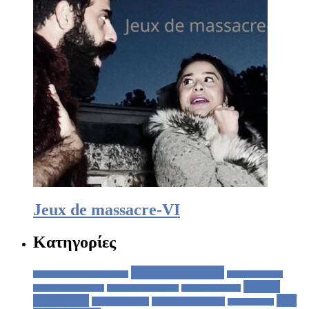
Jeux de massacre-VI
Κατηγορίες
Antonin Artaud
(8)
Antoine de Saint-Exupéry
(1)
Cesare Pavese
(1)
Eugène
Charles Baudelaire
(1)
Edouardo Galeano
(1)
Ernesto Sabato
(1)
Ionesco
(7)
Jeux
Franz Kafka
(2)
Giordano Bruno
(2)
Jean Genet
(1)