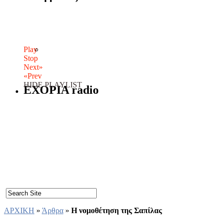
Play
Stop
Next»
«Prev
HIDE PLAYLIST
EXOPIA radio
ΑΡΧΙΚΗ
»
Άρθρα
»
Η νομοθέτηση της Σαπίλας