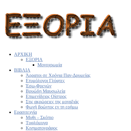
ΑΡΧΙΚΗ
ΕΞΟΡΙΑ
Μονοχρωμία
ΒΙΒΛΙΑ
Άρρατοι σε Χρόνια Παν-Δρυμείας
Ετυμόλογοι Γλύφτες
Έσω-Φρενών
Βρυώδη Μαυσωλεία
Επιμενίδειος Οίστρος
Στις ακρώρειες της μοναξιάς
Φωνή βοώντος εν τη ερήμω
Ερασιτεχνία
Μυθι – Σκόπιο
Τυφλόμυγα
Κινηματογράφος