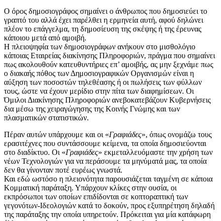
Ο όρος δημοσιογράφος σημαίνει ο άνθρωπος που δημοσιεύει το
γραπτό του αλλά έχει παρέλθει η ερμηνεία αυτή, αφού δηλώνει
πλέον το επάγγελμα, τη δημοσίευση της σκέψης ή της έρευνας
κάποιου μετά από αμοιβή.
Η πλειοψηφία των δημοσιογράφων ανήκουν στο μισθολόγιο
κάποιας Εταιρείας διακίνησης Πληροφοριών, πράγμα που σημαίνει
πως ακολουθούν κατευθυντήριες επ’ αμοιβής, ας μην ξεχνάμε πως
ο διακαής πόθος των Δημοσιογραφικών Οργανισμών είναι η
αύξηση των ποσοστών τηλεθέασης ή οι πωλήσεις των φύλλων
τους, ώστε να έχουν μερίδιο στην πίτα των διαφημίσεων. Οι
Όμιλοι Διακίνησης Πληροφοριών ανεβοκατεβάζουν Κυβερνήσεις
δια μέσω της χειραγώγησης της Κοινής Γνώμης και των
πλασματικών στατιστικών.
Πέραν αυτών υπάρχουμε και οι «
Γραφιάδες
», όπως ονομάζω τους
ερασιτέχνες που συντάσσουμε κείμενα, τα οποία δημοσιεύονται
στο διαδίκτυο. Οι «
Γραφιάδες
» εκμεταλλευόμαστε την χρήση των
νέων Τεχνολογιών για να περάσουμε τα μηνύματά μας, τα οποία
δεν θα γίνονταν ποτέ ευρέως γνωστά.
Και εδώ ωστόσο η πλειονότητα παρουσιάζεται ταγμένη σε κάποια
Κομματική παράταξη. Υπάρχουν κλίκες στην ουσία, οι
εκπρόσωποι των οποίων επιδίδονται σε κοπτοραπτική των
γεγονότων-Ιδεολογιών κατά το δοκούν, προς εξυπηρέτηση δηλαδή
της παράταξης την οποία υπηρετούν. Πρόκειται για μία κατάφωρη