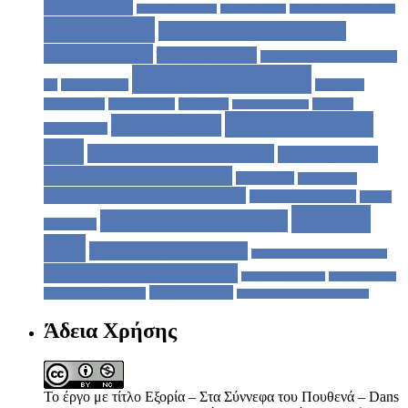
de massacre
(6)
Samuel Beckett
(1)
Sylvia Plath
(1)
Xosé Tarrio Gonzàles
(1)
Άρθρα
(56)
Άρρατοι σε χρόνια Παν-
Δρυμείας
(17)
Έσω-Φρενών
(6)
Αλέξανδρος Παπαδιαμάντης
Απαγγελία
(125)
(2)
Ανάγνωση
(2)
Ασύνειδοι
Διάλογοι
(2)
Αφιέρωμα
(2)
Βιβλία
(2)
Γιώργος
Γιάννης Ρίτσος
(1)
Εικόνα & Ήχος
Δοκίμιο
(27)
Χειμωνάς
(2)
(63)
Ελληνική Λογοτεχνία
(12)
Ερασιτεχνία
(7)
Ετυμόλογοι Γλύφτες
(15)
Θέατρο
(3)
Ιστορικό
(2)
Καλλιτεχνικές Προσεγγίσεις
(7)
Κινηματογράφος
(3)
Μυθι -
Ποίηση
Ξένη Λογοτεχνία
(29)
Σκόπιο
(2)
(85)
Ποιητικό Δοκίμιο
(11)
Στις Ακρώρειες της Μοναξιάς
(1)
Στοχαστικό Δοκίμιο
(17)
Συναφή Κείμενα
(1)
Συνεντεύξεις
(1)
Τυφλόμυγα
(4)
Τάσος Λειβαδίτης
(2)
Φωνή Βοώντος εν τη Ερήμω
(1)
Άδεια Χρήσης
Το έργο με τίτλο Εξορία – Στα Σύννεφα του Πουθενά – Dans