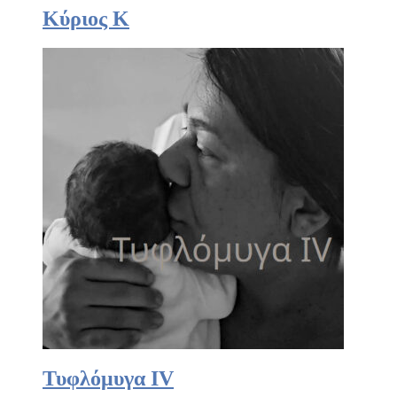
Κύριος Κ
Τυφλόμυγα IV