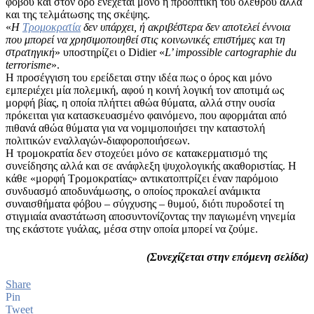
φόβου και στον όρο ενέχεται μόνο η προοπτική του ολέθρου αλλά
και της τελμάτωσης της σκέψης.
«
Η
Τρομοκρατία
δεν υπάρχει, ή ακριβέστερα δεν αποτελεί έννοια
που μπορεί να χρησιμοποιηθεί στις κοινωνικές επιστήμες και τη
στρατηγική
» υποστηρίζει ο Didier «
L’ impossible cartographie du
terrorisme
».
Η προσέγγιση του ερείδεται στην ιδέα πως ο όρος και μόνο
εμπεριέχει μία πολεμική, αφού η κοινή λογική τον αποτιμά ως
μορφή βίας, η οποία πλήττει αθώα θύματα, αλλά στην ουσία
πρόκειται για κατασκευασμένο φαινόμενο, που αφορμάται από
πιθανά αθώα θύματα για να νομιμοποιήσει την καταστολή
πολιτικών εναλλαγών-διαφοροποιήσεων.
Η τρομοκρατία δεν στοχεύει μόνο σε κατακερματισμό της
συνείδησης αλλά και σε ανάφλεξη ψυχολογικής ακαθοριστίας. Η
κάθε «μορφή Τρομοκρατίας» αντικατοπτρίζει έναν παρόμοιο
συνδυασμό αποδυνάμωσης, ο οποίος προκαλεί ανάμικτα
συναισθήματα φόβου – σύγχυσης – θυμού, διότι πυροδοτεί τη
στιγμιαία αναστάτωση αποσυντονίζοντας την παγιωμένη νηνεμία
της εκάστοτε γυάλας, μέσα στην οποία μπορεί να ζούμε.
(Συνεχίζεται στην επόμενη σελίδα)
Share
Pin
Tweet