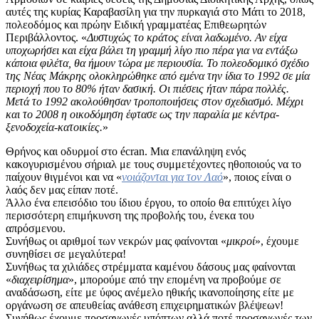
αυτές της κυρίας Καραβασίλη για την πυρκαγιά στο Μάτι το 2018,
πολεοδόμος και πρώην Ειδική γραμματέας Επιθεωρητών
Περιβάλλοντος. «
Δυστυχώς το κράτος είναι λαδωμένο. Αν είχα
υποχωρήσει και είχα βάλει τη γραμμή λίγο πιο πέρα για να εντάξω
κάποια φιλέτα, θα ήμουν τώρα με περιουσία. Το πολεοδομικό σχέδιο
της Νέας Μάκρης ολοκληρώθηκε από εμένα την ίδια το 1992 σε μία
περιοχή που το 80% ήταν δασική. Οι πιέσεις ήταν πάρα πολλές.
Μετά το 1992 ακολούθησαν τροποποιήσεις στον σχεδιασμό. Μέχρι
και το 2008 η οικοδόμηση έφτασε ως την παραλία με κέντρα-
ξενοδοχεία-κατοικίες.
»
Θρήνος και οδυρμοί στο écran. Μια επανάληψη ενός
κακογυρισμένου σήριαλ με τους συμμετέχοντες ηθοποιούς να το
παίχουν θιγμένοι και να «
νοιάζονται για τον Λαό
», ποιος είναι ο
λαός δεν μας είπαν ποτέ.
Άλλο ένα επεισόδιο του ίδιου έργου, το οποίο θα επιτύχει λίγο
περισσότερη επιμήκυνση της προβολής του, ένεκα του
απρόσμενου.
Συνήθως οι αριθμοί των νεκρών μας φαίνονται «
μικροί
», έχουμε
συνηθίσει σε μεγαλύτερα!
Συνήθως τα χιλιάδες στρέμματα καμένου δάσους μας φαίνονται
«
διαχειρίσημα
», μπορούμε από την επομένη να προβούμε σε
αναδάσωση, είτε με ύφος ανέμελο ηθικής ικανοποίησης είτε με
οργάνωση σε απευθείας ανάθεση επιχειρηματικών βλέψεων!
Συνήθως έχουμε προσαγωγές υπόπτων αλλά ποτέ προσαγωγές των