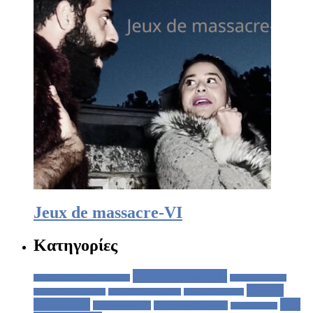
Jeux de massacre-VI
Κατηγορίες
Antonin Artaud
(8)
Antoine de Saint-Exupéry
(1)
Cesare Pavese
(1)
Eugène
Charles Baudelaire
(1)
Edouardo Galeano
(1)
Ernesto Sabato
(1)
Ionesco
(7)
Jeux
Franz Kafka
(2)
Giordano Bruno
(2)
Jean Genet
(1)