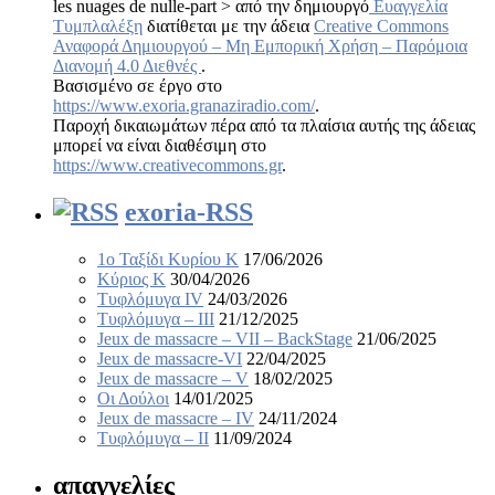
les nuages de nulle-part > από την δημιουργό
Ευαγγελία
Τυμπλαλέξη
διατίθεται με την άδεια
Creative Commons
Αναφορά Δημιουργού – Μη Εμπορική Χρήση – Παρόμοια
Διανομή 4.0 Διεθνές
.
Βασισμένο σε έργο στο
https://www.exoria.granaziradio.com/
.
Παροχή δικαιωμάτων πέρα από τα πλαίσια αυτής της άδειας
μπορεί να είναι διαθέσιμη στο
https://www.creativecommons.gr
.
exoria-RSS
1ο Ταξίδι Κυρίου Κ
17/06/2026
Κύριος Κ
30/04/2026
Τυφλόμυγα IV
24/03/2026
Τυφλόμυγα – III
21/12/2025
Jeux de massacre – VII – BackStage
21/06/2025
Jeux de massacre-VI
22/04/2025
Jeux de massacre – V
18/02/2025
Οι Δούλοι
14/01/2025
Jeux de massacre – IV
24/11/2024
Τυφλόμυγα – II
11/09/2024
απαγγελίες