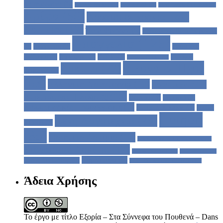
de massacre
(6)
Samuel Beckett
(1)
Sylvia Plath
(1)
Xosé Tarrio Gonzàles
(1)
Άρθρα
(56)
Άρρατοι σε χρόνια Παν-
Δρυμείας
(17)
Έσω-Φρενών
(6)
Αλέξανδρος Παπαδιαμάντης
Απαγγελία
(125)
(2)
Ανάγνωση
(2)
Ασύνειδοι
Διάλογοι
(2)
Αφιέρωμα
(2)
Βιβλία
(2)
Γιώργος
Γιάννης Ρίτσος
(1)
Εικόνα & Ήχος
Δοκίμιο
(27)
Χειμωνάς
(2)
(63)
Ελληνική Λογοτεχνία
(12)
Ερασιτεχνία
(7)
Ετυμόλογοι Γλύφτες
(15)
Θέατρο
(3)
Ιστορικό
(2)
Καλλιτεχνικές Προσεγγίσεις
(7)
Κινηματογράφος
(3)
Μυθι -
Ποίηση
Ξένη Λογοτεχνία
(29)
Σκόπιο
(2)
(85)
Ποιητικό Δοκίμιο
(11)
Στις Ακρώρειες της Μοναξιάς
(1)
Στοχαστικό Δοκίμιο
(17)
Συναφή Κείμενα
(1)
Συνεντεύξεις
(1)
Τυφλόμυγα
(4)
Τάσος Λειβαδίτης
(2)
Φωνή Βοώντος εν τη Ερήμω
(1)
Άδεια Χρήσης
Το έργο με τίτλο Εξορία – Στα Σύννεφα του Πουθενά – Dans