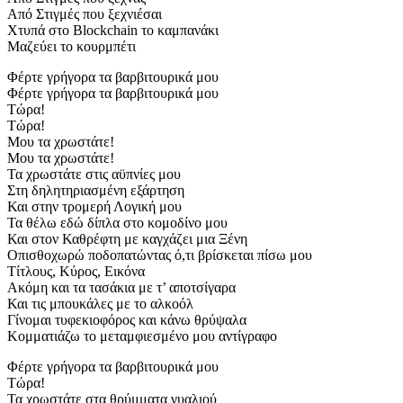
Από Στιγμές που ξεχνιέσαι
Χτυπά στο Blockchain το καμπανάκι
Μαζεύει το κουρμπέτι
Φέρτε γρήγορα τα βαρβιτουρικά μου
Φέρτε γρήγορα τα βαρβιτουρικά μου
Τώρα!
Τώρα!
Μου τα χρωστάτε!
Μου τα χρωστάτε!
Τα χρωστάτε στις αϋπνίες μου
Στη δηλητηριασμένη εξάρτηση
Και στην τρομερή Λογική μου
Τα θέλω εδώ δίπλα στο κομοδίνο μου
Και στον Καθρέφτη με καγχάζει μια Ξένη
Οπισθοχωρώ ποδοπατώντας ό,τι βρίσκεται πίσω μου
Τίτλους, Κύρος, Εικόνα
Ακόμη και τα τασάκια με τ’ αποτσίγαρα
Και τις μπουκάλες με το αλκοόλ
Γίνομαι τυφεκιοφόρος και κάνω θρύψαλα
Κομματιάζω το μεταμφιεσμένο μου αντίγραφο
Φέρτε γρήγορα τα βαρβιτουρικά μου
Τώρα!
Τα χρωστάτε στα θρύμματα γυαλιού