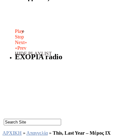
Play
Stop
Next»
«Prev
HIDE PLAYLIST
EXOPIA radio
ΑΡΧΙΚΗ
»
Απαγγελία
»
This, Last Year – Μέρος IX