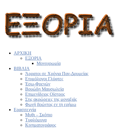
ΑΡΧΙΚΗ
ΕΞΟΡΙΑ
Μονοχρωμία
ΒΙΒΛΙΑ
Άρρατοι σε Χρόνια Παν-Δρυμείας
Ετυμόλογοι Γλύφτες
Έσω-Φρενών
Βρυώδη Μαυσωλεία
Επιμενίδειος Οίστρος
Στις ακρώρειες της μοναξιάς
Φωνή βοώντος εν τη ερήμω
Ερασιτεχνία
Μυθι – Σκόπιο
Τυφλόμυγα
Κινηματογράφος