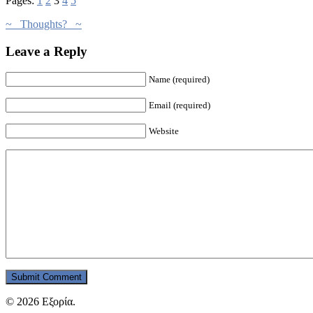
Pages:
1
2
3
4
5
~ Thoughts? ~
Leave a Reply
Name (required)
Email (required)
Website
© 2026 Εξορία.