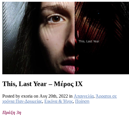
This, Last Year – Μέρος IX
Posted by exoria on Αυγ 20th, 2022 in
Απαγγελία
,
Άρρατοι σε
χρόνια Παν-Δρυμείας
,
Εικόνα & Ήχος
,
Ποίηση
Πράξη 3η