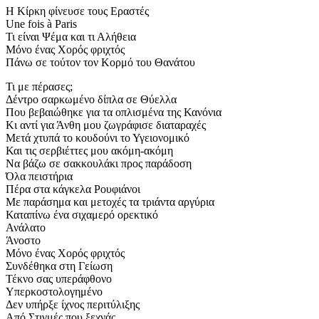
Η Κίρκη φίνευσε τους Εραστές
Une fois à Paris
Τι είναι Ψέμα και τι Αλήθεια
Μόνο ένας Χορός φριχτός
Πάνω σε τούτον τον Κορμό του Θανάτου
Τι με πέρασες;
Δέντρο σαρκωμένο δίπλα σε Θύελλα
Που βεβαιώθηκε για τα οπλισμένα της Κανόνια
Κι αντί για Άνθη μου ζωγράφισε διαταραχές
Μετά χτυπά το κουδούνι το Υγειονομικό
Και τις σερβιέττες μου ακόμη-ακόμη
Να βάζω σε σακκουλάκι προς παράδοση
Όλα πειστήρια
Πέρα στα κάγκελα Ρουφιάνοι
Με παράσημα και μετοχές τα τριάντα αργύρια
Καταπίνω ένα σιχαμερό ορεκτικό
Ανάλατο
Άνοστο
Μόνο ένας Χορός φριχτός
Συνδέθηκα στη Γείωση
Τέκνο σας υπεράφθονο
Υπερκοστολογημένο
Δεν υπήρξε ίχνος περιτύλιξης
Από Στιγμές που ξεχνάς