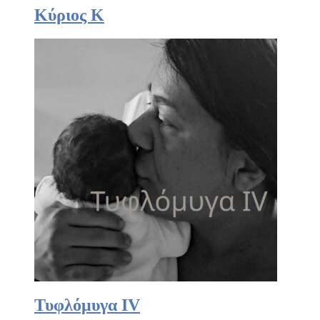
Κύριος Κ
Τυφλόμυγα IV