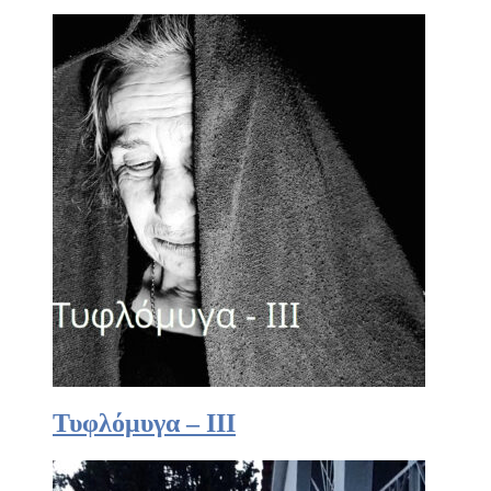
Τυφλόμυγα – III