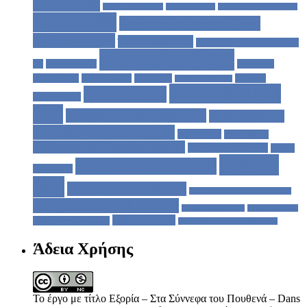
de massacre
(6)
Samuel Beckett
(1)
Sylvia Plath
(1)
Xosé Tarrio Gonzàles
(1)
Άρθρα
(56)
Άρρατοι σε χρόνια Παν-
Δρυμείας
(17)
Έσω-Φρενών
(6)
Αλέξανδρος Παπαδιαμάντης
Απαγγελία
(125)
(2)
Ανάγνωση
(2)
Ασύνειδοι
Διάλογοι
(2)
Αφιέρωμα
(2)
Βιβλία
(2)
Γιώργος
Γιάννης Ρίτσος
(1)
Εικόνα & Ήχος
Δοκίμιο
(27)
Χειμωνάς
(2)
(63)
Ελληνική Λογοτεχνία
(12)
Ερασιτεχνία
(7)
Ετυμόλογοι Γλύφτες
(15)
Θέατρο
(3)
Ιστορικό
(2)
Καλλιτεχνικές Προσεγγίσεις
(7)
Κινηματογράφος
(3)
Μυθι -
Ποίηση
Ξένη Λογοτεχνία
(29)
Σκόπιο
(2)
(85)
Ποιητικό Δοκίμιο
(11)
Στις Ακρώρειες της Μοναξιάς
(1)
Στοχαστικό Δοκίμιο
(17)
Συναφή Κείμενα
(1)
Συνεντεύξεις
(1)
Τυφλόμυγα
(4)
Τάσος Λειβαδίτης
(2)
Φωνή Βοώντος εν τη Ερήμω
(1)
Άδεια Χρήσης
Το έργο με τίτλο Εξορία – Στα Σύννεφα του Πουθενά – Dans