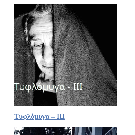
Τυφλόμυγα – III