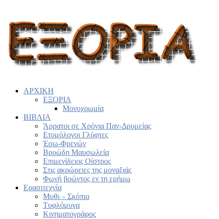
ΑΡΧΙΚΗ
ΕΞΟΡΙΑ
Μονοχρωμία
ΒΙΒΛΙΑ
Άρρατοι σε Χρόνια Παν-Δρυμείας
Ετυμόλογοι Γλύφτες
Έσω-Φρενών
Βρυώδη Μαυσωλεία
Επιμενίδειος Οίστρος
Στις ακρώρειες της μοναξιάς
Φωνή βοώντος εν τη ερήμω
Ερασιτεχνία
Μυθι – Σκόπιο
Τυφλόμυγα
Κινηματογράφος