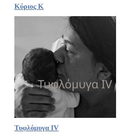
Κύριος Κ
Τυφλόμυγα IV