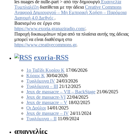
les nuages de nulle-part > από την δημιουργό
Ευαγγελία
Τυμπλαλέξη
διατίθεται με την άδεια
Creative Commons
Αναφορά Δημιουργού – Μη Εμπορική Χρήση – Παρόμοια
Διανομή 4.0 Διεθνές
.
Βασισμένο σε έργο στο
https://www.exoria.granaziradio.com/
.
Παροχή δικαιωμάτων πέρα από τα πλαίσια αυτής της άδειας
μπορεί να είναι διαθέσιμη στο
https://www.creativecommons.gr
.
exoria-RSS
1ο Ταξίδι Κυρίου Κ
17/06/2026
Κύριος Κ
30/04/2026
Τυφλόμυγα IV
24/03/2026
Τυφλόμυγα – III
21/12/2025
Jeux de massacre – VII – BackStage
21/06/2025
Jeux de massacre-VI
22/04/2025
Jeux de massacre – V
18/02/2025
Οι Δούλοι
14/01/2025
Jeux de massacre – IV
24/11/2024
Τυφλόμυγα – II
11/09/2024
απαγγελίες