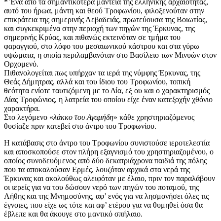
* Ένα από τα σημαντικότερα μαντεία της ελληνικής αρχαιότητας,
αυτό του ήρωα, μάντη και θεού Τροφωνίου, φιλοξενούταν στην
επικράτεια της σημερινής Λεβαδειάς, πρωτεύουσα της Βοιωτίας,
και συγκεκριμένα στην περιοχή των πηγών της Έρκυνας, της
σημερινής Κρύας, και πιθανώς εκτεινόταν σε τμήμα του
φαραγγιού, στο λόφο του μεσαιωνικού κάστρου και στα γύρω
υψώματα, η οποία περιλαμβανόταν στο Βασίλειο των Μινυών στον
Ορχομενό.
Πιθανολογείται πως υπήρχαν τα ιερά της νύμφης Έρκυνας, της
Θεάς Δήμητρας, αλλά και του ίδιου του Τροφωνίου, τοπική
θεότητα ενίοτε ταυτιζόμενη με το Δία, εξ ου και ο χαρακτηρισμός
Δίας Τροφώνιος, η λατρεία του οποίου είχε έναν κατεξοχήν χθόνιο
χαρακτήρα.
Στο λεγόμενο «
λάκκο του Αγαμήδη
» κάθε χρηστηριαζόμενος
θυσίαζε πριν κατεβεί στο άντρο του Τροφωνίου.
Η κατάβασις στο άντρο του Τροφωνίου συνιστούσε ιεροτελεστία
και αποσκοπούσε στον πλήρη εξαγνισμό του χρηστηριαζομένου, ο
οποίος συνοδευόμενος από δύο δεκατριάχρονα παιδιά της πόλης
που τα αποκαλούσαν Ερμές, λουζόταν αρχικά στα νερά της
Έρκυνας και ακολούθως αλειφόταν με έλαιο, πριν τον παραλάβουν
οι ιερείς για να του δώσουν νερό των πηγών του ποταμού, της
Λήθης και της Μνημοσύνης, αφ’ ενός για να λησμονήσει όλες τις
έγνοιες, που είχε ως τότε και αφ’ ετέρου για να θυμηθεί όσα θα
έβλεπε και θα άκουγε στο μαντικό σπήλαιο.