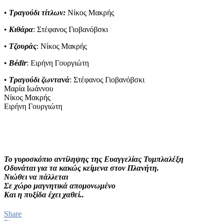
•
Τραγούδι τίτλων:
Νίκος Μακρής
•
Κιθάρα
: Στέφανος Γιοβανόβσκι
•
Τζουράς
: Νίκος Μακρής
•
Bédir
: Ειρήνη Γουργιώτη
•
Τραγούδι ζωντανά
: Στέφανος Γιοβανόβσκι
Μαρία Ιωάννου
Νίκος Μακρής
Ειρήνη Γουργιώτη
Το γυροσκόπιο αντίληψης της Ευαγγελίας Τυμπλαλέξη
Οδυνάται για τα κακώς κείμενα στον Πλανήτη.
Νιώθει να πάλλεται
Σε χώρο μαγνητικά απομονωμένο
Και η πυξίδα έχει χαθεί..
Share