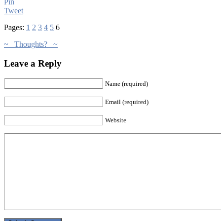
Pin
Tweet
Pages:
1
2
3
4
5
6
~ Thoughts? ~
Leave a Reply
Name (required)
Email (required)
Website