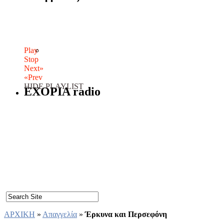
Play
Stop
Next»
«Prev
HIDE PLAYLIST
EXOPIA radio
ΑΡΧΙΚΗ
»
Απαγγελία
»
Έρκυνα και Περσεφόνη