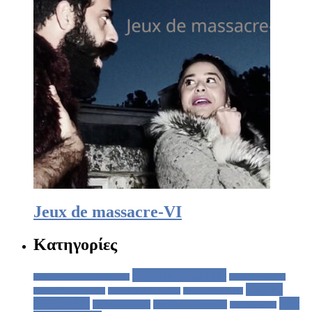
Jeux de massacre-VI
Κατηγορίες
Antonin Artaud
(8)
Antoine de Saint-Exupéry
(1)
Cesare Pavese
(1)
Eugène
Charles Baudelaire
(1)
Edouardo Galeano
(1)
Ernesto Sabato
(1)
Ionesco
(7)
Jeux
Franz Kafka
(2)
Giordano Bruno
(2)
Jean Genet
(1)